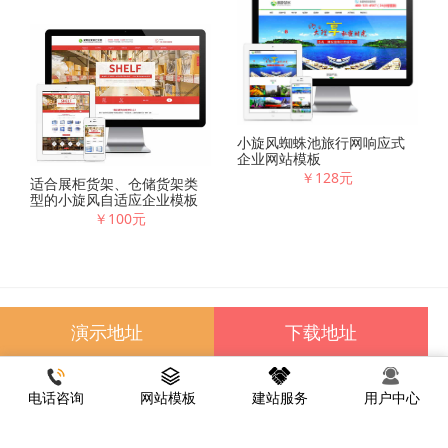
小旋风蜘蛛池旅行网响应式
企业网站模板
￥128元
适合展柜货架、仓储货架类
型的小旋风自适应企业模板
￥100元
友情链接
百度
腾讯
新浪
淘宝
微博
演示地址
下载地址
Copyright © 2012-2025 小旋风模板网 版权所有
网站地图
网站备
案号：
闽ICP备2023018497号
本站提供广告服务，如果需要广告的联系本站管理员QQ：
电话咨询
网站模板
建站服务
用户中心
41432019，需要模板服务的也联系本站管理员QQ：41432019
QQ：41432019，微信：yyz45yyz， 联系电话：13015840115