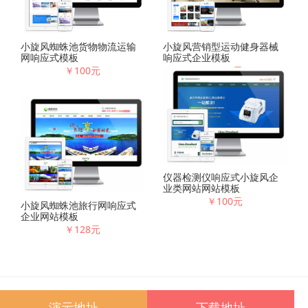
小旋风蜘蛛池货物物流运输
小旋风营销型运动健身器械
网响应式模板
响应式企业模板
￥100元
￥128元
仪器检测仪响应式小旋风企
业类网站网站模板
￥100元
小旋风蜘蛛池旅行网响应式
企业网站模板
￥128元
友情链接
百度
腾讯
新浪
淘宝
微博
演示地址
下载地址