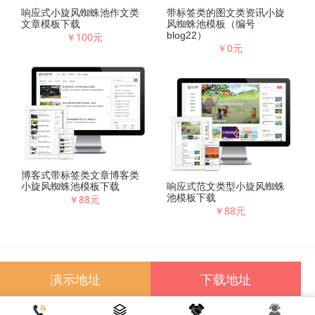
响应式小旋风蜘蛛池作文类
带标签类的图文类资讯小旋
文章模板下载
风蜘蛛池模板（编号
blog22）
￥100元
￥0元
博客式带标签类文章博客类
小旋风蜘蛛池模板下载
响应式范文类型小旋风蜘蛛
池模板下载
￥88元
￥88元
友情链接
百度
腾讯
新浪
淘宝
微博
演示地址
下载地址
Copyright © 2012-2025 小旋风模板网 版权所有
网站地图
网站备
案号：
闽ICP备2023018497号